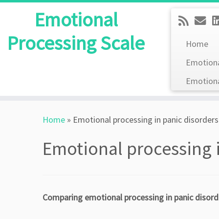
Emotional
Processing Scale
Home
Emotiona
Emotiona
Skip
Home
»
Emotional processing in panic disorders
to
content
Emotional processing i
Comparing emotional processing in panic disorde