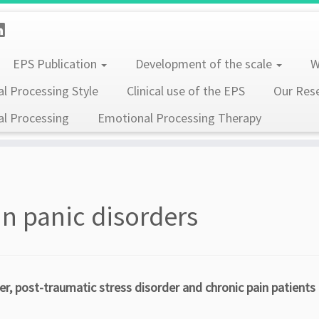
EPS Publication
Development of the scale
W
l Processing Style
Clinical use of the EPS
Our Res
l Processing
Emotional Processing Therapy
n panic disorders
r, post-traumatic stress disorder and chronic pain patients